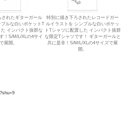
ろされたギターガール
特別に描き下ろされたレコードガー
ンプルな白いポケットT
ルイラストを シンプルな白いポケッ
た インパクト抜群な
トTシャツに配置した インパクト抜群
！S/M/L/XLの4サイ
な限定Tシャツです！ ギターガールと
で展開。
共に是非！S/M/L/XLの4サイズで展
開。
5?shu=9