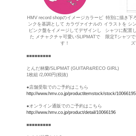
HMV record shopのイメージカラーピ
特別に描き下
ンクを基調として カラヴァイナルの
イラストを シ
ピンク盤をイメージしてデザインし
シャツに配置し
た メチャクチャ可愛いSLIPMATで
限定Tシャツです
す！
ズ
■■■■■■■■■
とんだ林蘭/SLIPMAT (GUITAR&RECO GIRL)
1枚組 /2,000円(税抜)
●店舗受取でのご予約はこちら
http://www.hmv.co.jp/productitemstock/stock/1006619
●オンライン通販でのご予約はこちら
http://www.hmv.co.jp/product/detail/10066196
■■■■■■■■■