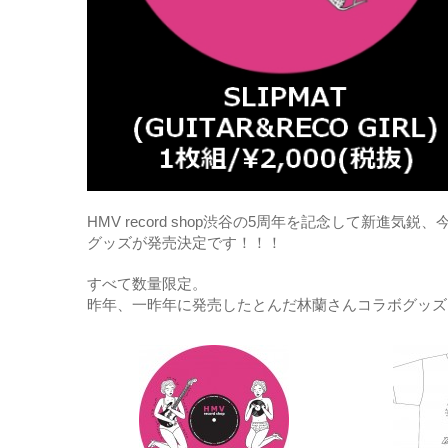
HMV record shop渋谷の5周年を記念して新
グッズが発売決定です！！！
すべて数量限定。
昨年、一昨年に発売したとんだ林蘭さんコラボグッズ