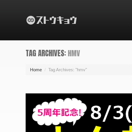
TAG ARCHIVES:
HMV
Home
/
Tag Archives: "hmv"