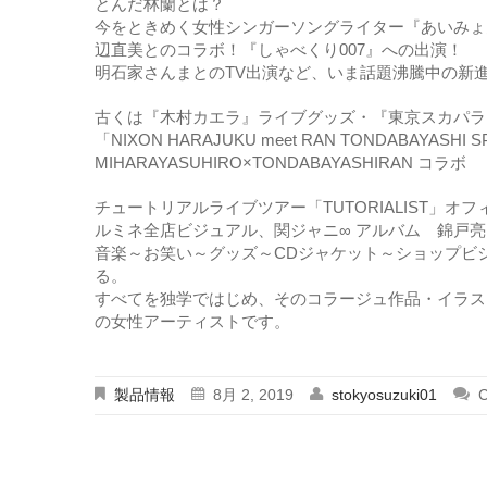
とんだ林蘭とは？
今をときめく女性シンガーソングライター『あいみょ
辺直美とのコラボ！『しゃべくり007』への出演！
明石家さんまとのTV出演など、いま話題沸騰中の新
古くは『木村カエラ』ライブグッズ・『東京スカパラ
「NIXON HARAJUKU meet RAN TONDABAYASHI SP
MIHARAYASUHIRO×TONDABAYASHIRAN コラボ
チュートリアルライブツアー「TUTORIALIST」オ
ルミネ全店ビジュアル、関ジャニ∞ アルバム 錦戸
音楽～お笑い～グッズ～CDジャケット～ショップビ
る。
すべてを独学ではじめ、そのコラージュ作品・イラス
の女性アーティストです。
製品情報
8月 2, 2019
stokyosuzuki01
C